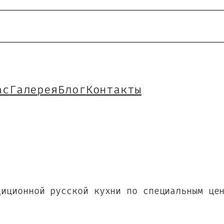
ас
Галерея
Блог
Контакты
диционной русской кухни по специальным це